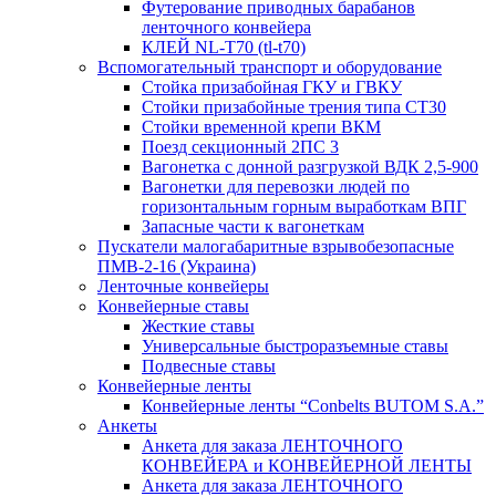
Футерование приводных барабанов
ленточного конвейера
КЛЕЙ NL-T70 (tl-t70)
Вспомогательный транспорт и оборудование
Стойка призабойная ГКУ и ГВКУ
Стойки призабойные трения типа CT30
Стойки временной крепи ВКМ
Поезд секционный 2ПС 3
Вагонетка с донной разгрузкой ВДК 2,5-900
Вагонетки для перевозки людей по
горизонтальным горным выработкам ВПГ
Запасные части к вагонеткам
Пускатели малогабаритные взрывобезопасные
ПМВ-2-16 (Украина)
Ленточные конвейеры
Конвейерные ставы
Жесткие ставы
Универсальные быстроразъемные ставы
Подвесные ставы
Конвейерные ленты
Конвейерные ленты “Conbelts BUTOM S.A.”
Анкеты
Анкета для заказа ЛЕНТОЧНОГО
КОНВЕЙЕРА и КОНВЕЙЕРНОЙ ЛЕНТЫ
Анкета для заказа ЛЕНТОЧНОГО