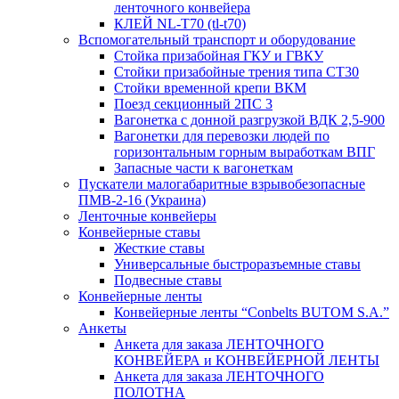
ленточного конвейера
КЛЕЙ NL-T70 (tl-t70)
Вспомогательный транспорт и оборудование
Стойка призабойная ГКУ и ГВКУ
Стойки призабойные трения типа CT30
Стойки временной крепи ВКМ
Поезд секционный 2ПС 3
Вагонетка с донной разгрузкой ВДК 2,5-900
Вагонетки для перевозки людей по
горизонтальным горным выработкам ВПГ
Запасные части к вагонеткам
Пускатели малогабаритные взрывобезопасные
ПМВ-2-16 (Украина)
Ленточные конвейеры
Конвейерные ставы
Жесткие ставы
Универсальные быстроразъемные ставы
Подвесные ставы
Конвейерные ленты
Конвейерные ленты “Conbelts BUTOM S.A.”
Анкеты
Анкета для заказа ЛЕНТОЧНОГО
КОНВЕЙЕРА и КОНВЕЙЕРНОЙ ЛЕНТЫ
Анкета для заказа ЛЕНТОЧНОГО
ПОЛОТНА