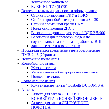
ленточного конвейера
КЛЕЙ NL-T70 (tl-t70)
Вспомогательный транспорт и оборудование
Стойка призабойная ГКУ и ГВКУ
Стойки призабойные трения типа CT30
Стойки временной крепи ВКМ
Поезд секционный 2ПС 3
Вагонетка с донной разгрузкой ВДК 2,5-900
Вагонетки для перевозки людей по
горизонтальным горным выработкам ВПГ
Запасные части к вагонеткам
Пускатели малогабаритные взрывобезопасные
ПМВ-2-16 (Украина)
Ленточные конвейеры
Конвейерные ставы
Жесткие ставы
Универсальные быстроразъемные ставы
Подвесные ставы
Конвейерные ленты
Конвейерные ленты “Conbelts BUTOM S.A.”
Анкеты
Анкета для заказа ЛЕНТОЧНОГО
КОНВЕЙЕРА и КОНВЕЙЕРНОЙ ЛЕНТЫ
Анкета для заказа ЛЕНТОЧНОГО
ПОЛОТНА