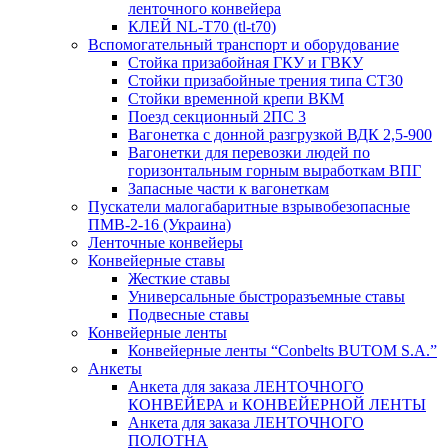
ленточного конвейера
КЛЕЙ NL-T70 (tl-t70)
Вспомогательный транспорт и оборудование
Стойка призабойная ГКУ и ГВКУ
Стойки призабойные трения типа CT30
Стойки временной крепи ВКМ
Поезд секционный 2ПС 3
Вагонетка с донной разгрузкой ВДК 2,5-900
Вагонетки для перевозки людей по
горизонтальным горным выработкам ВПГ
Запасные части к вагонеткам
Пускатели малогабаритные взрывобезопасные
ПМВ-2-16 (Украина)
Ленточные конвейеры
Конвейерные ставы
Жесткие ставы
Универсальные быстроразъемные ставы
Подвесные ставы
Конвейерные ленты
Конвейерные ленты “Conbelts BUTOM S.A.”
Анкеты
Анкета для заказа ЛЕНТОЧНОГО
КОНВЕЙЕРА и КОНВЕЙЕРНОЙ ЛЕНТЫ
Анкета для заказа ЛЕНТОЧНОГО
ПОЛОТНА